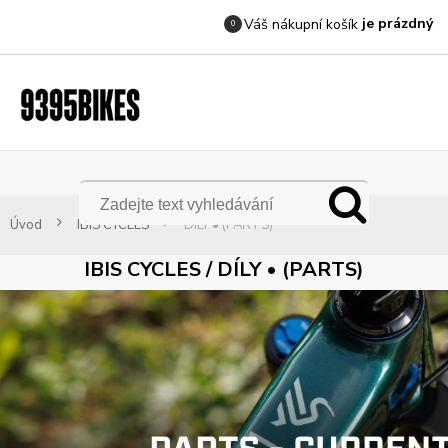
je prázdný
Váš nákupní košík
0
Úvod
IBIS CYCLES
DÍLY • (PARTS)
IBIS CYCLES / DÍLY • (PARTS)