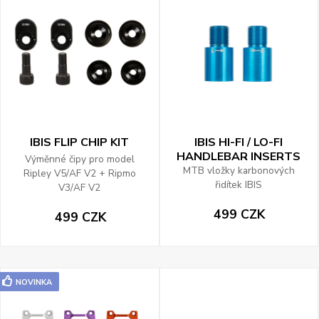
IBIS FLIP CHIP KIT
IBIS HI-FI / LO-FI
HANDLEBAR INSERTS
Výměnné čipy pro model
MTB vložky karbonových
Ripley V5/AF V2 + Ripmo
řidítek IBIS
V3/AF V2
499 CZK
499 CZK
NOVINKA