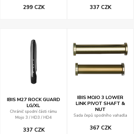
299 CZK
337 CZK
IBIS MOJO 3 LOWER
IBIS M27 ROCK GUARD
LINK PIVOT SHAFT &
LG/XL
NUT
Chránič spodní části rámu
Sada čepů spodního vahadla
Mojo 3 / HD3 / HD4
367 CZK
337 CZK