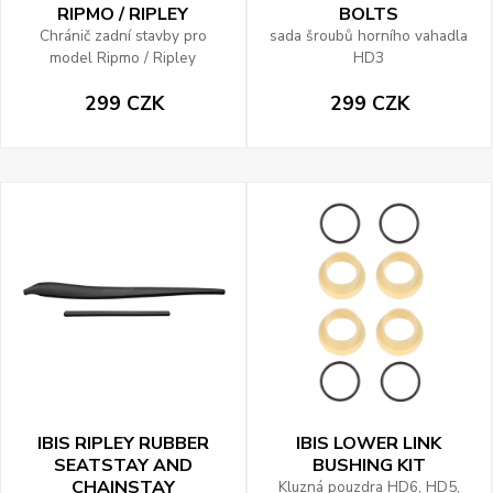
RIPMO / RIPLEY
BOLTS
Chránič zadní stavby pro
sada šroubů horního vahadla
model Ripmo / Ripley
HD3
299 CZK
299 CZK
IBIS RIPLEY RUBBER
IBIS LOWER LINK
SEATSTAY AND
BUSHING KIT
CHAINSTAY
Kluzná pouzdra HD6, HD5,