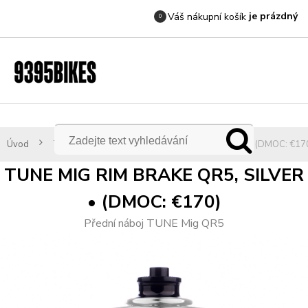
je prázdný
Váš nákupní košík
0
Úvod
TUNE
TUNE MIG RIM BRAKE QR5, SILVER • (DMOC: €17
TUNE MIG RIM BRAKE QR5, SILVER
• (DMOC: €170)
Přední náboj TUNE Mig QR5