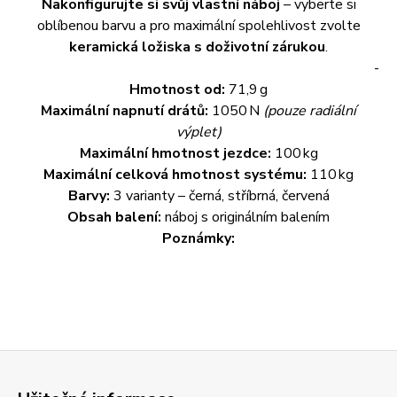
Nakonfigurujte si svůj vlastní náboj
– vyberte si
oblíbenou barvu a pro maximální spolehlivost zvolte
keramická ložiska s doživotní zárukou
.
-
Hmotnost od:
71,9 g
Maximální napnutí drátů:
1050 N
(pouze radiální
výplet)
Maximální hmotnost jezdce:
100 kg
Maximální celková hmotnost systému:
110 kg
Barvy:
3 varianty – černá, stříbrná, červená
Obsah balení:
náboj s originálním balením
Poznámky: