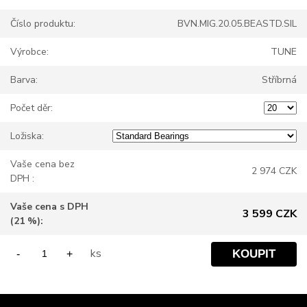
Číslo produktu:
BVN.MIG.20.05.BEASTD.SIL
Výrobce:
TUNE
Barva:
Stříbrná
Počet děr:
Ložiska:
Vaše cena bez
2 974 CZK
DPH :
Vaše cena s DPH
3 599 CZK
(21 %):
ks
-
+