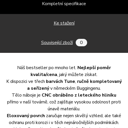
Kompletní specifikace
Ke stažení
Související zboží
0
Náš bestseller po mnoho let.
Nejlepší poměr
kvalita/cena
, jaký můžete získat.
K dispozici ve třech
barvách Tune
,
ručně kompletovaný
a seřízený
v německém Buggingenu.
Tělo náboje je
CNC obráběno z leteckého hliníku
přímo v naší továrně, což zajišťuje vysokou odolnost proti
únavě materiálu.
Eloxovaný povrch
zaručuje nejen skvělý vzhled, ale také
ochranu proti korozi i v těch nejnáročnějších podmínkách.